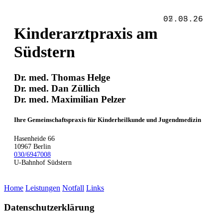
05.03.26
07.05.26
02.08.26
Kinderarztpraxis am
Südstern
Dr. med. Thomas Helge
Dr. med. Dan Züllich
Dr. med. Maximilian Pelzer
Ihre Gemeinschaftspraxis für Kinderheilkunde und Jugendmedizin
Hasenheide 66
10967
Berlin
030/6947008
U-Bahnhof Südstern
Home
Leistungen
Notfall
Links
Datenschutzerklärung