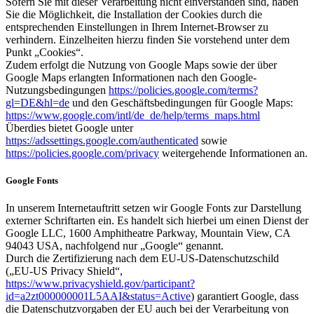
Sofern Sie mit dieser Verarbeitung nicht einverstanden sind, haben
Sie die Möglichkeit, die Installation der Cookies durch die
entsprechenden Einstellungen in Ihrem Internet-Browser zu
verhindern. Einzelheiten hierzu finden Sie vorstehend unter dem
Punkt „Cookies“.
Zudem erfolgt die Nutzung von Google Maps sowie der über
Google Maps erlangten Informationen nach den Google-
Nutzungsbedingungen
https://policies.google.com/terms?
gl=DE&hl=de
und den Geschäftsbedingungen für Google Maps:
https://www.google.com/intl/de_de/help/terms_maps.html
Überdies bietet Google unter
https://adssettings.google.com/authenticated
sowie
https://policies.google.com/privacy
weitergehende Informationen an.
Google Fonts
In unserem Internetauftritt setzen wir Google Fonts zur Darstellung
externer Schriftarten ein. Es handelt sich hierbei um einen Dienst der
Google LLC, 1600 Amphitheatre Parkway, Mountain View, CA
94043 USA, nachfolgend nur „Google“ genannt.
Durch die Zertifizierung nach dem EU-US-Datenschutzschild
(„EU-US Privacy Shield“,
https://www.privacyshield.gov/participant?
id=a2zt000000001L5AAI&status=Active
) garantiert Google, dass
die Datenschutzvorgaben der EU auch bei der Verarbeitung von