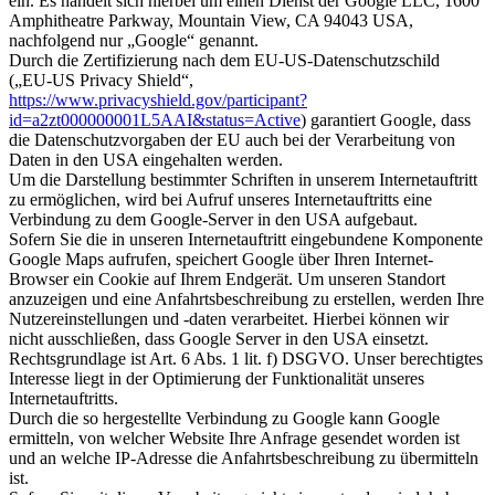
ein. Es handelt sich hierbei um einen Dienst der Google LLC, 1600
Amphitheatre Parkway, Mountain View, CA 94043 USA,
nachfolgend nur „Google“ genannt.
Durch die Zertifizierung nach dem EU-US-Datenschutzschild
(„EU-US Privacy Shield“,
https://www.privacyshield.gov/participant?
id=a2zt000000001L5AAI&status=Active
) garantiert Google, dass
die Datenschutzvorgaben der EU auch bei der Verarbeitung von
Daten in den USA eingehalten werden.
Um die Darstellung bestimmter Schriften in unserem Internetauftritt
zu ermöglichen, wird bei Aufruf unseres Internetauftritts eine
Verbindung zu dem Google-Server in den USA aufgebaut.
Sofern Sie die in unseren Internetauftritt eingebundene Komponente
Google Maps aufrufen, speichert Google über Ihren Internet-
Browser ein Cookie auf Ihrem Endgerät. Um unseren Standort
anzuzeigen und eine Anfahrtsbeschreibung zu erstellen, werden Ihre
Nutzereinstellungen und -daten verarbeitet. Hierbei können wir
nicht ausschließen, dass Google Server in den USA einsetzt.
Rechtsgrundlage ist Art. 6 Abs. 1 lit. f) DSGVO. Unser berechtigtes
Interesse liegt in der Optimierung der Funktionalität unseres
Internetauftritts.
Durch die so hergestellte Verbindung zu Google kann Google
ermitteln, von welcher Website Ihre Anfrage gesendet worden ist
und an welche IP-Adresse die Anfahrtsbeschreibung zu übermitteln
ist.